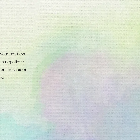
Waar positieve
gen negatieve
s en therapieën
id.