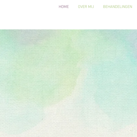
HOME
OVER MIJ
BEHANDELINGEN
Welkom bij
ssageprakt
MArtine