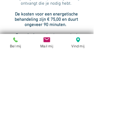
ontvangt die je nodig hebt.
De kosten voor een energetische
behandeling zijn € 75,00 en duurt
ongeveer 90
minuten
.
Soms is de eerste stap - contact
opnemen - de moeilijkste. Stuur
me eens een berichtje, dan plannen
Bel mij
Mail mij
Vind mij
we een eerste
kennismakingsgesprek in. De
kosten daarvan zijn slechts €25.
Ben je nieuwsgierig geworden? Je
kunt mij altijd vrijblijvend een mail
sturen of telefonisch
contact
met
mij opnemen.